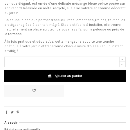
conique élégant, est ornée d’une délicate mésange bleue peinte posée sur
son rebord. Réalisée en métal recyclé, elle allie solidité et charme décoratif
au jardin.
Sa coupelle conique permet d’accueillir facilement des graines, tout en les
protégeant grâce à son toit intégré. Stable et facile à installer, elle trouve
naturellement sa place au cœur de vos massifs, sur la pelouse ou près de
la terrasse.
À la fois pratique et décorative, cette mangeoire apporte une touche
poétique à votre jardin et transforme chaque visite d’oiseau en un instant
privilégié.
Ajouter au panier
A savoir
Résistance anti-rouille