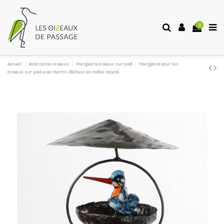
0
Accueil
Accessoires oiseaux
Mangeoire oiseaux sur pied
Mangeoire pour les
oiseaux sur pied avec Martin Pêcheur en métal recyclé