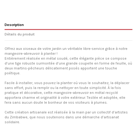
Description
Détails du produit
Offrez aux oiseaux de votre jardin un véritable libre-service grâce à notre
mangeoire-abreuvoir à planter !
Entièrement réalisée en métal soudé, cette élégante pièce se compose
d’une tige robuste surmontée d’une grande coupelle en forme de feuille, où
deux martins-pêcheurs délicatement posés apportent une touche
poétique.
Facile à installer, vous pouvez la planter où vous le souhaitez, la déplacer
sans effort, puis la remplir ou la nettoyer en toute simplicité. À la fois
pratique et décorative, cette mangeoire-abreuvoir en métal recyclé
apportera charme et originalité à votre extérieur. Testée et adoptée, elle
fera sans aucun doute le bonheur de vos visiteurs à plumes.
Cette création artisanale est réalisée à la main par un collectif d’artistes
du Zimbabwe, que nous soutenons dans une démarche d’artisanat
solidaire.