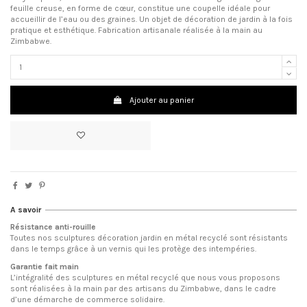
feuille creuse, en forme de cœur, constitue une coupelle idéale pour
accueillir de l’eau ou des graines. Un objet de décoration de jardin à la fois
pratique et esthétique. Fabrication artisanale réalisée à la main au
Zimbabwe.
Ajouter au panier
A savoir
Résistance anti-rouille
Toutes nos sculptures décoration jardin en métal recyclé sont résistants
dans le temps grâce à un vernis qui les protège des intempéries.
Garantie fait main
L’intégralité des sculptures en métal recyclé que nous vous proposons
sont réalisées à la main par des artisans du Zimbabwe, dans le cadre
d’une démarche de commerce solidaire.