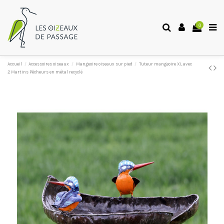
0
Accueil
Accessoires oiseaux
Mangeoire oiseaux sur pied
Tuteur mangeoire XL avec
2 Martins Pêcheurs en métal recyclé