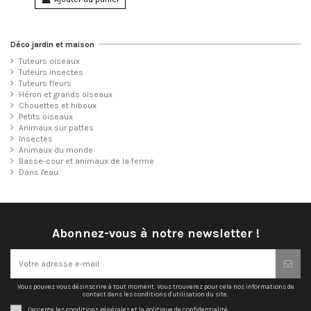
Déco jardin et maison
Tuteurs oiseaux
Tuteurs insectes
Tuteurs fleurs
Héron et grands oiseaux
Chouettes et hiboux
Petits oiseaux
Animaux sur pattes
Insectes
Animaux du monde
Basse-cour et animaux de la ferme
Dans l'eau
Abonnez-vous à notre newsletter !
Vous pouvez vous désinscrire à tout moment. Vous trouverez pour cela nos informations de
contact dans les conditions d'utilisation du site.
J'accepte les conditions générales et la politique de confidentialité