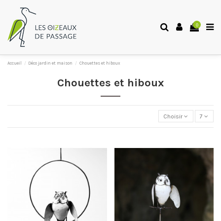
0
Accueil
Déco jardin et maison
Chouettes et hiboux
Chouettes et hiboux
Choisir
7