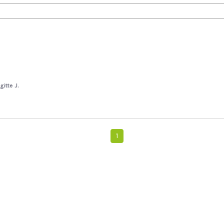
igitte J.
1