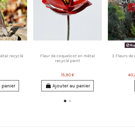
Rup
étal recyclé
Fleur de coquelicot en métal
3 Fleurs de
recyclé peint
15,90 €
40,
 panier
Ajouter au panier