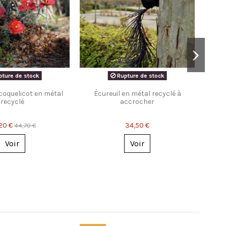
ture de stock
Rupture de stock
 coquelicot en métal
Écureuil en métal recyclé à
Ch
recyclé
accrocher
20 €
34,50 €
44,70 €
Voir
Voir