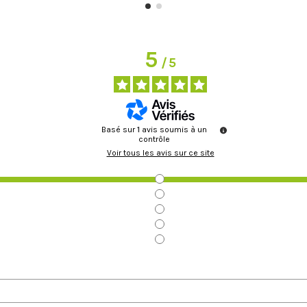
5
/
5
Basé sur
1
avis soumis à un
contrôle
Voir tous les avis sur ce site