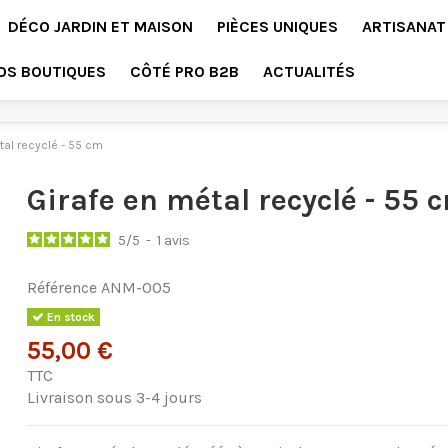
DÉCO JARDIN ET MAISON
PIÈCES UNIQUES
ARTISANAT
OS BOUTIQUES
CÔTÉ PRO B2B
ACTUALITÉS
tal recyclé - 55 cm
Girafe en métal recyclé - 55 
5
/
5
-
1
avis
Référence
ANM-005
En stock
55,00 €
TTC
Livraison sous 3-4 jours