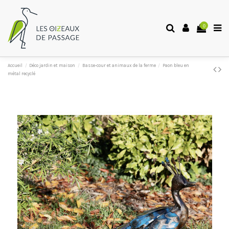
0
Accueil
Déco jardin et maison
Basse-cour et animaux de la ferme
Paon bleu en
métal recyclé