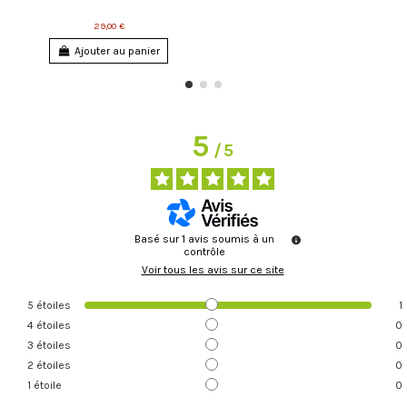
29,00 €
Ajouter au panier
5
/
5
Basé sur
1
avis soumis à un
contrôle
Voir tous les avis sur ce site
5
étoiles
1
4
étoiles
0
3
étoiles
0
2
étoiles
0
1
étoile
0