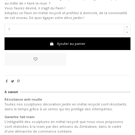
au mâle de « faire la roue ?
Vous l'aurez deviné, il s'agit du Paon !
Adoptez un Paon en métal recyclé et profitez à domicile, de la convivialité
de cet oiseau. De quoi égayer votre déco jardin !
Ajouter au panier
A savoir
Résistance anti-rouille
Toutes nos sculptures décoration jardin en métal recyclé sont résistants
dans le temps grâce à un vernis qui les protège des intempéries.
Garantie fait main
L’intégralité des sculptures en métal recyclé que nous vous proposons
sont réalisées à la main par des artisans du Zimbabwe, dans le cadre
d’une démarche de commerce solidaire.