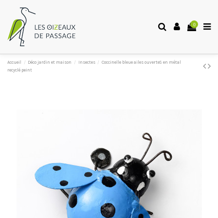
0
Accueil
Déco jardin et maison
Insectes
Coccinelle bleue ailes ouverteS en métal
recyclé peint