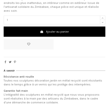
endroits les plus inattendus, en intérieur comme en extérieur. Issue de
l’artisanat solidaire du Zimbabwe, chaque pièce est unique et réalisée
avec soin.
Ajouter au panier
A savoir
Résistance anti-rouille
Toutes nos sculptures décoration jardin en métal recyclé sont résistants
dans le temps grâce à un vernis qui les protège des intempéries.
Garantie fait main
L’intégralité des sculptures en métal recyclé que nous vous proposons
sont réalisées à la main par des artisans du Zimbabwe, dans le cadre
d’une démarche de commerce solidaire.