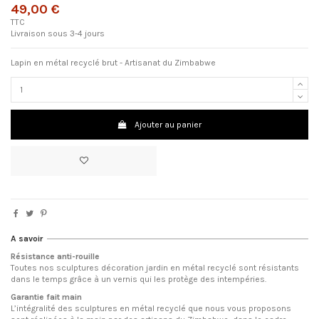
49,00 €
TTC
Livraison sous 3-4 jours
Lapin en métal recyclé brut - Artisanat du Zimbabwe
Ajouter au panier
A savoir
Résistance anti-rouille
Toutes nos sculptures décoration jardin en métal recyclé sont résistants
dans le temps grâce à un vernis qui les protège des intempéries.
Garantie fait main
L’intégralité des sculptures en métal recyclé que nous vous proposons