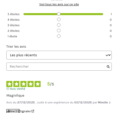
Voir tous les avis sur ce site
5
étoiles
1
4
étoiles
0
3
étoiles
0
2
étoiles
0
1
étoile
0
Trier les avis
5
/
5
Avis vérifié
Magnifique
Avis du
27/12/2025
, suite à une expérience du
03/12/2025
par
Mireille J.
Utile
(0)
Signaler