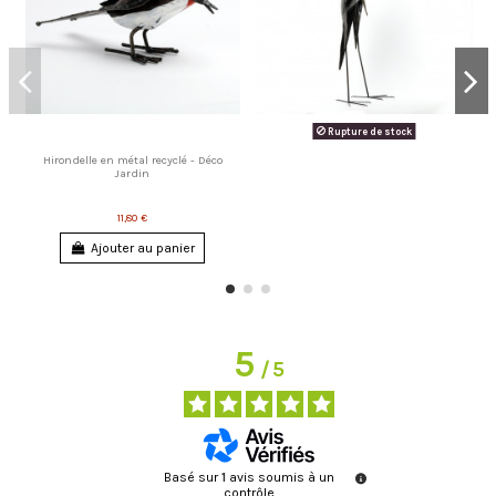
Rupture de stock
Hirondelle en métal recyclé - Déco
Jardin
11,80 €
Ajouter au panier
5
/
5
Basé sur
1
avis soumis à un
contrôle