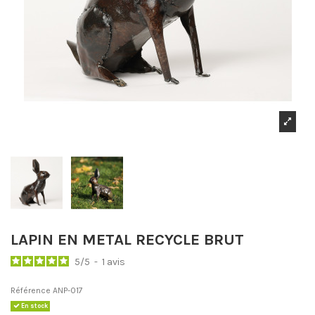
LAPIN EN METAL RECYCLE BRUT
5
/
5
-
1
avis
Référence
ANP-017
En stock